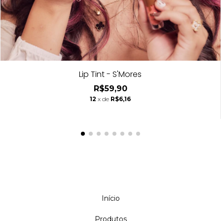
Lip Tint - S'Mores
R$59,90
12
x de
R$6,16
Início
Produtos