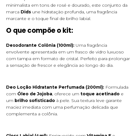
minimalista em tons de rosé e dourado, este conjunto da
marca
Dids
une hidratação profunda, uma fragrância
marcante e o toque final de brilho labial.
O que compõe o kit:
Desodorante Colônia (100ml):
Uma fragrância
envolvente apresentada em um frasco de vidro luxuoso
com tampa em formato de cristal. Perfeito para prolongar
a sensação de frescor e elegância ao longo do dia.
Deo Loção Hidratante Perfumada (200ml):
Formulada
com
Óleo de Jojoba
, oferece um
toque acetinado
e
um
brilho sofisticado
à pele. Sua textura leve garante
maciez imediata com uma perfumação delicada que
complementa a colônia.
Gloss Labial (4ml):
Enriquecido com
Vitamina E
e