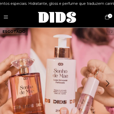
speciais. Hidratante, gloss e perfume que traduzem carinho e
0
ESGOTADO
1
/
2