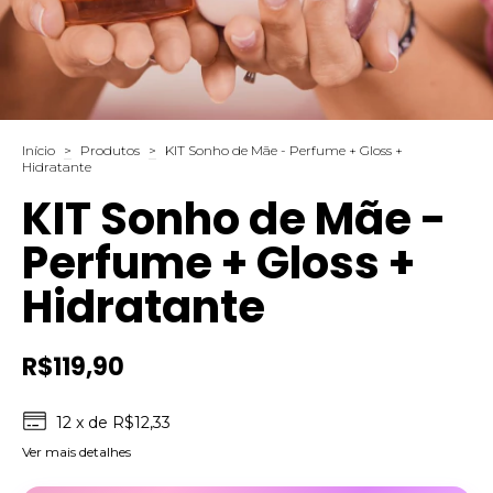
Início
>
Produtos
>
KIT Sonho de Mãe - Perfume + Gloss +
Hidratante
KIT Sonho de Mãe -
Perfume + Gloss +
Hidratante
R$119,90
12
x de
R$12,33
Ver mais detalhes